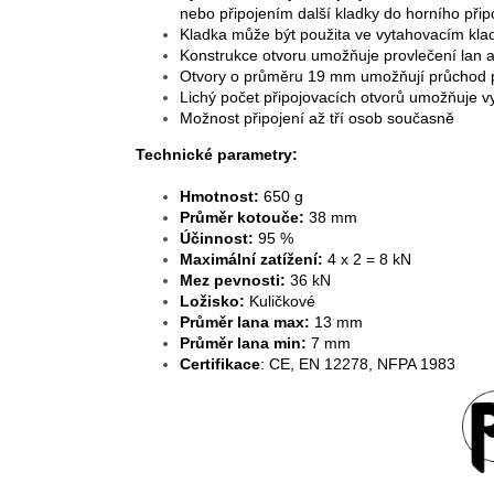
nebo připojením další kladky do horního přip
Kladka může být použita ve vytahovacím klad
Konstrukce otvoru umožňuje provlečení lan a
Otvory o průměru 19 mm umožňují průchod po
Lichý počet připojovacích otvorů umožňuje 
Možnost připojení až tří osob současně
Technické parametry:
Hmotnost:
650 g
Průměr kotouče:
38 mm
Účinnost:
95 %
Maximální zatížení:
4 x 2 = 8 kN
Mez pevnosti:
36 kN
Ložisko:
Kuličkové
Průměr lana max:
13 mm
Průměr lana min:
7 mm
Certifikace
:
CE, EN 12278, NFPA 1983