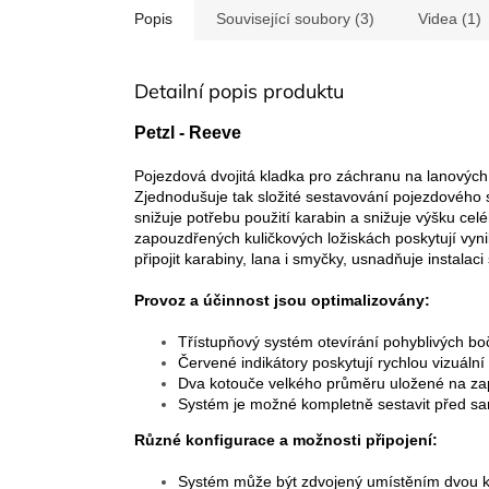
Popis
Související soubory (3)
Videa (1)
Detailní popis produktu
Petzl - Reeve
Pojezdová dvojitá kladka pro záchranu na lanových
Zjednodušuje tak složité sestavování pojezdového
snižuje potřebu použití karabin a snižuje výšku ce
zapouzdřených kuličkových ložiskách poskytují vynik
připojit karabiny, lana i smyčky, usnadňuje instalac
Provoz a účinnost jsou optimalizovány:
Třístupňový systém otevírání pohyblivých boč
Červené indikátory poskytují rychlou vizuáln
Dva kotouče velkého průměru uložené na zapo
Systém je možné kompletně sestavit před sam
Různé konfigurace a možnosti připojení:
Systém může být zdvojený umístěním dvou kl