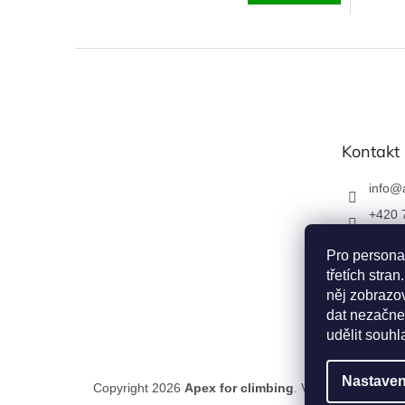
Z
á
p
a
t
Kontakt
í
info
@
+420 
Napiš
Pro persona
u
třetích str
apexfo
něj zobrazov
dat nezačne
udělit souhl
Nastaven
Copyright 2026
Apex for climbing
. Všechna práva vy