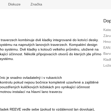
Diskuze
Značka
Dop
Kate
Záru
 traverzech kombinuje dvě kladky integrované do kotvící desky.
Hmot
 systému na napnutých lanových traverzech. Kompaktní design
EAN
lého systému. Dvě kladky s kotouči velkého průměru, uložené na
Barv
ající účinnost. Několik připojovacích otvorů do kterých jde přímo
i systému.
Klad
Loži
nic je snadno ovladatelný i v rukavicích
í kontrolu pokud nejsou bočnice kompletně uzavřené a zajištěné
uzdřených kuličkových ložiskách pro vynikající účinnost
otnou instalací na hlavní lano traverzu
adek REEVE vedle sebe (pokud to vzdálenost lan dovoluje),