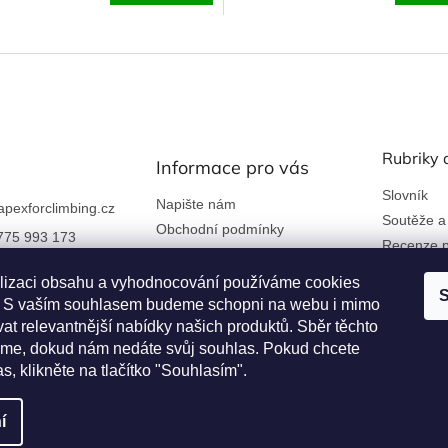
Rubriky 
Informace pro vás
Slovník
Napište nám
apexforclimbing.cz
Soutěže a
Obchodní podmínky
775 993 173
Recenze p
Ochrana osobních údajů
 nám na Facebook
Kontakty a firemní údaje
lizaci obsahu a vyhodnocování používáme cookies
S
Reklamace a vrácení zboží
an. S vaším souhlasem budeme schopni na webu i mimo
rclimbing
at relevantnější nabídky našich produktů. Sběr těchto
Věrnostní program
me, dokud nám nedáte svůj souhlas. Pokud chcete
as, klikněte na tlačítko "Souhlasím".
í
hrazena.