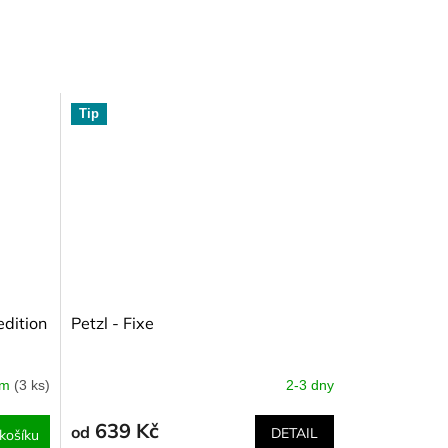
Tip
edition
Petzl - Fixe
em
(3 ks)
2-3 dny
639 Kč
od
DETAIL
košíku