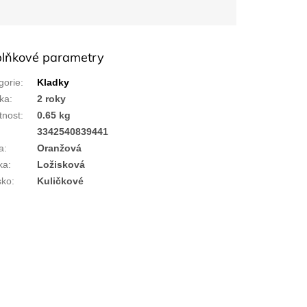
lňkové parametry
gorie
:
Kladky
ka
:
2 roky
nost
:
0.65 kg
:
3342540839441
a
:
Oranžová
ka
:
Ložisková
sko
:
Kuličkové