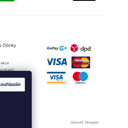
a články
 akce
roduktů
ouhlasím
Vytvořil Shoptet