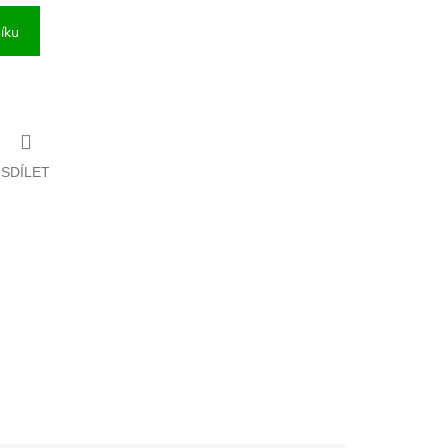
íku
SDÍLET