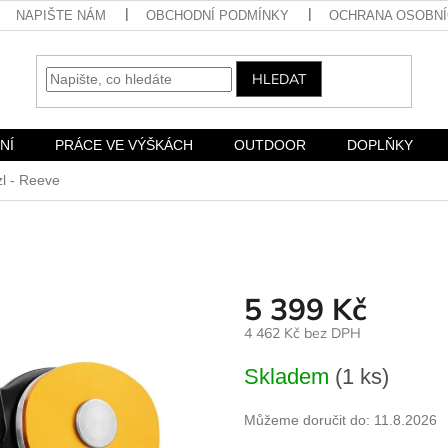
NAPIŠTE NÁM
OBCHODNÍ PODMÍNKY
OCHRANA OSOBNÍ
HLEDAT
NÍ
PRÁCE VE VÝŠKÁCH
OUTDOOR
DOPLŇKY
zl - Reeve
5 399 Kč
4 462 Kč bez DPH
Měrná
Skladem
(1 ks)
cena:
Můžeme doručit do:
11.8.2026