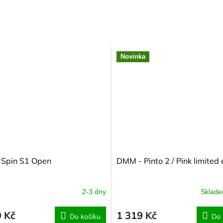
Novinka
- Spin S1 Open
DMM - Pinto 2 / Pink limited 
2-3 dny
Sklad
9 Kč
1 319 Kč
Do košíku
Do 