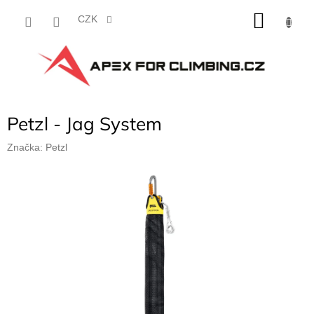
Přejít
NÁKU
na
CZK
obsah
KOŠÍK
Petzl - Jag System
Značka:
Petzl