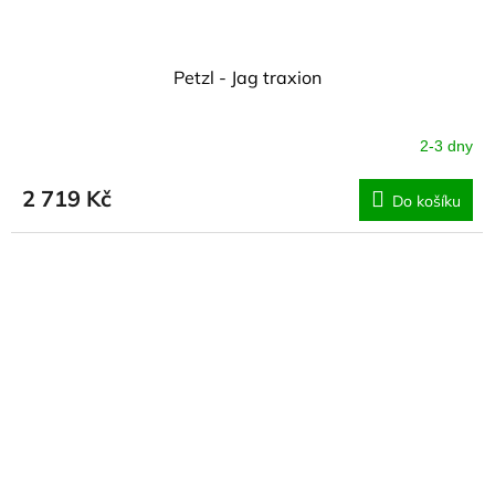
Petzl - Jag traxion
2-3 dny
2 719 Kč
Do košíku