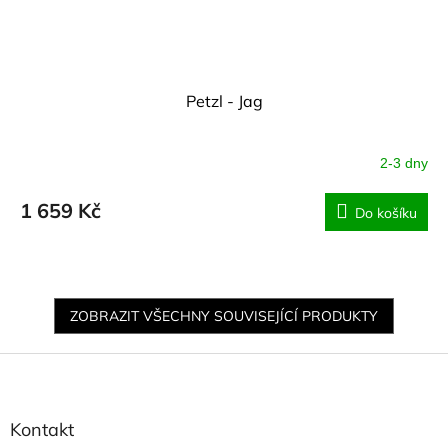
Petzl - Jag
2-3 dny
1 659 Kč
Do košíku
ZOBRAZIT VŠECHNY SOUVISEJÍCÍ PRODUKTY
Z
á
p
a
Kontakt