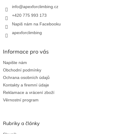
t
í
info
@
apexforclimbing.cz
+420 775 993 173
Napiš nám na Facebooku
apexforclimbing
Informace pro vás
Napište nám
Obchodní podmínky
Ochrana osobních údajů
Kontakty a firemní údaje
Reklamace a vrácení zboží
Věrnostní program
Rubriky a články