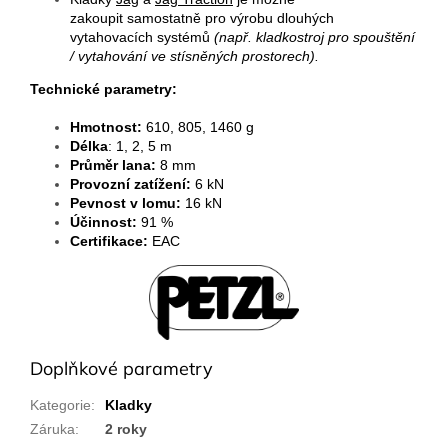
zakoupit samostatně pro výrobu dlouhých
vytahovacích systémů
(např. kladkostroj pro spouštění
/ vytahování ve stísněných prostorech).
Technické parametry:
Hmotnost:
610,
805, 1460 g
Délka
: 1, 2, 5 m
Průměr lana:
8 mm
Provozní zatížení:
6 kN
Pevnost v lomu:
16 kN
Účinnost:
91 %
Certifikace:
EAC
Doplňkové parametry
Kategorie
:
Kladky
Záruka
:
2 roky