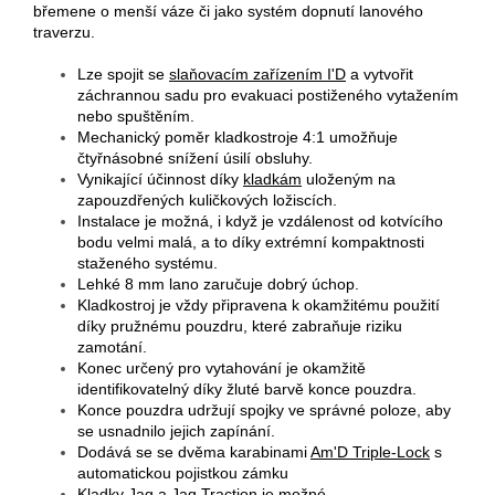
břemene o menší váze či jako systém dopnutí lanového
traverzu.
Lze spojit se
slaňovacím zařízením I'D
a vytvořit
záchrannou sadu pro evakuaci postiženého vytažením
nebo spuštěním.
Mechanický poměr kladkostroje 4:1 umožňuje
čtyřnásobné snížení úsilí obsluhy.
Vynikající účinnost díky
kladkám
uloženým na
zapouzdřených kuličkových ložiscích.
Instalace je možná, i když je vzdálenost od kotvícího
bodu velmi malá, a to díky extrémní kompaktnosti
staženého systému.
Lehké 8 mm lano zaručuje dobrý úchop.
Kladkostroj je vždy připravena k okamžitému použití
díky pružnému pouzdru, které zabraňuje riziku
zamotání.
Konec určený pro vytahování je okamžitě
identifikovatelný díky žluté barvě konce pouzdra.
Konce pouzdra udržují spojky ve správné poloze, aby
se usnadnilo jejich zapínání.
Dodává se se dvěma karabinami
Am'D Triple-Lock
s
automatickou pojistkou zámku
Kladky
Jag
a
Jag Traction
je možné