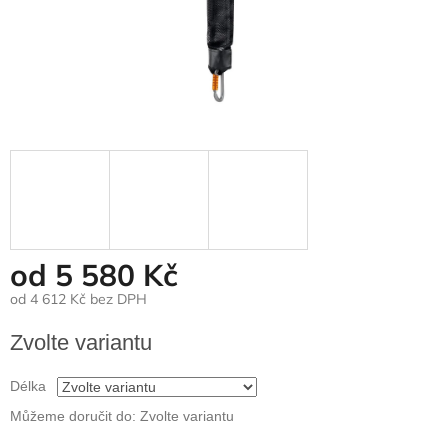
od
5 580 Kč
od
4 612 Kč
bez DPH
Měrná
Zvolte variantu
cena:
Délka
Můžeme doručit do:
Zvolte variantu