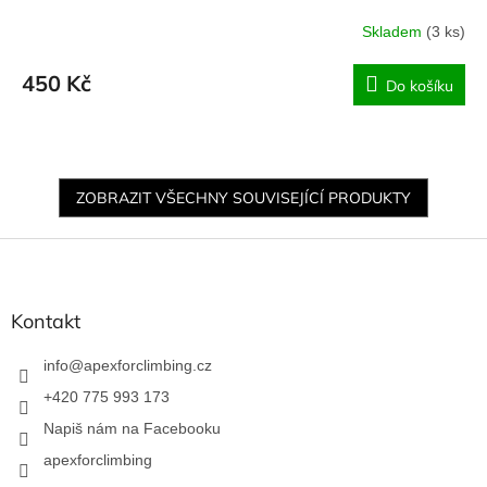
Skladem
(3 ks)
450 Kč
Do košíku
ZOBRAZIT VŠECHNY SOUVISEJÍCÍ PRODUKTY
Z
á
p
a
Kontakt
t
í
info
@
apexforclimbing.cz
+420 775 993 173
Napiš nám na Facebooku
apexforclimbing