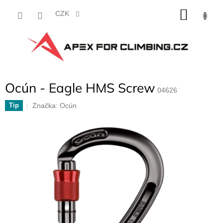
Přejít
NÁKU
na
CZK
obsah
KOŠÍK
Ocún - Eagle HMS Screw
04626
Značka:
Ocún
Tip