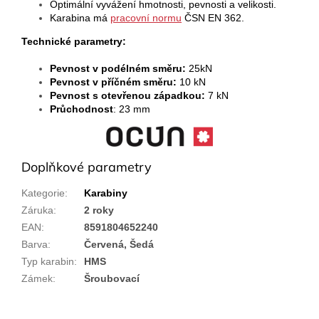
Optimální vyvážení hmotnosti, pevnosti a velikosti.
Karabina má
pracovní normu
ČSN EN 362.
Technické parametry:
Pevnost v podélném směru:
25kN
Pevnost v příčném směru:
10 kN
Pevnost s otevřenou západkou:
7 kN
Průchodnost
: 23 mm
Doplňkové parametry
Kategorie
:
Karabiny
Záruka
:
2 roky
EAN
:
8591804652240
Barva
:
Červená, Šedá
Typ karabin
:
HMS
Zámek
:
Šroubovací