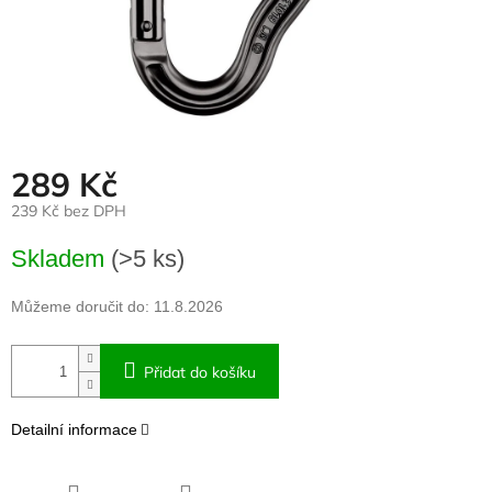
289 Kč
239 Kč bez DPH
Měrná
Skladem
(>5 ks)
cena:
Můžeme doručit do:
11.8.2026
Přidat do košíku
Detailní informace