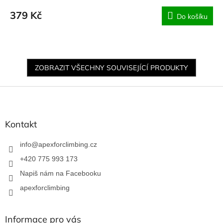
379 Kč
Do košíku
ZOBRAZIT VŠECHNY SOUVISEJÍCÍ PRODUKTY
Z
á
p
a
Kontakt
t
í
info
@
apexforclimbing.cz
+420 775 993 173
Napiš nám na Facebooku
apexforclimbing
Informace pro vás