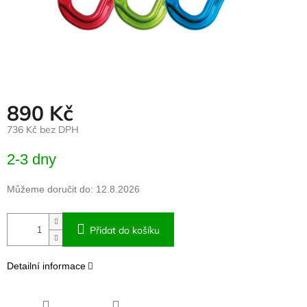
890 Kč
736 Kč bez DPH
Měrná
2-3 dny
cena:
Můžeme doručit do:
12.8.2026
Přidat do košíku
Detailní informace