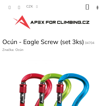
Přejít
NÁKU
na
CZK
obsah
KOŠÍK
Ocún - Eagle Screw (set 3ks)
04704
Značka:
Ocún