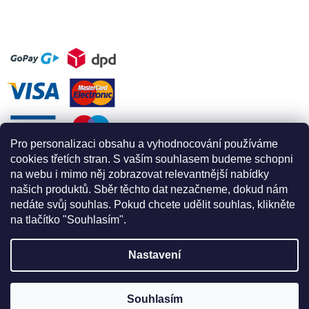
Pro personalizaci obsahu a vyhodnocování používáme
cookies třetích stran. S vaším souhlasem budeme schopni
na webu i mimo něj zobrazovat relevantnější nabídky
našich produktů. Sběr těchto dat nezačneme, dokud nám
nedáte svůj souhlas. Pokud chcete udělit souhlas, klikněte
na tlačítko "Souhlasím".
Nastavení
Vytvořil Shoptet
Souhlasím
Copyright 2026
Apex for climbing
. Všechna práva vyhrazena.