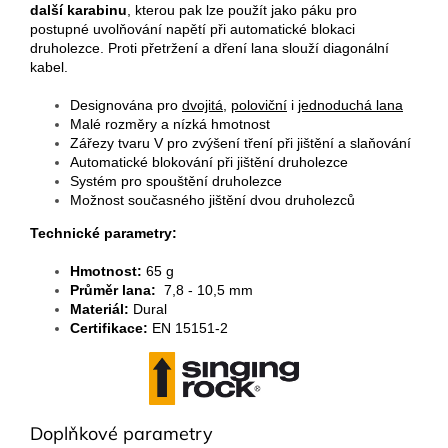
další karabinu
, kterou pak lze použít jako páku pro
postupné uvolňování napětí při automatické blokaci
druholezce. Proti přetržení a dření lana slouží diagonální
kabel.
Designována pro
dvojitá
,
poloviční
i
jednoduchá lana
Malé rozměry a nízká hmotnost
Zářezy tvaru V pro zvýšení tření při jištění a slaňování
Automatické blokování při jištění druholezce
Systém pro spouštění druholezce
Možnost současného jištění dvou druholezců
Technické parametry:
Hmotnost:
65 g
Průměr lana:
7,8 - 10,5 mm
Materiál:
Dural
Certifikace:
EN 15151-2
Doplňkové parametry