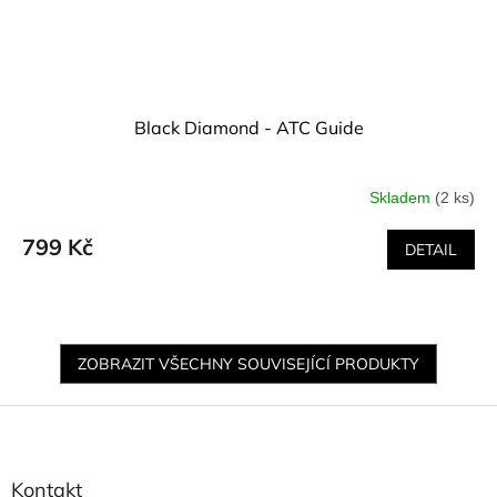
Black Diamond - ATC Guide
Skladem
(2 ks)
799 Kč
DETAIL
ZOBRAZIT VŠECHNY SOUVISEJÍCÍ PRODUKTY
Z
á
p
a
Kontakt