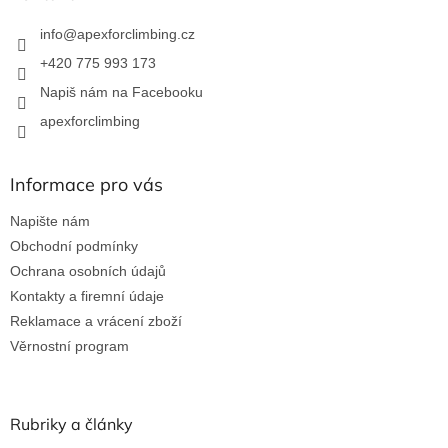
t
í
info
@
apexforclimbing.cz
+420 775 993 173
Napiš nám na Facebooku
apexforclimbing
Informace pro vás
Napište nám
Obchodní podmínky
Ochrana osobních údajů
Kontakty a firemní údaje
Reklamace a vrácení zboží
Věrnostní program
Rubriky a články