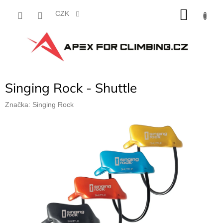
Přejít
NÁKU
na
CZK
obsah
KOŠÍK
Singing Rock - Shuttle
Značka:
Singing Rock