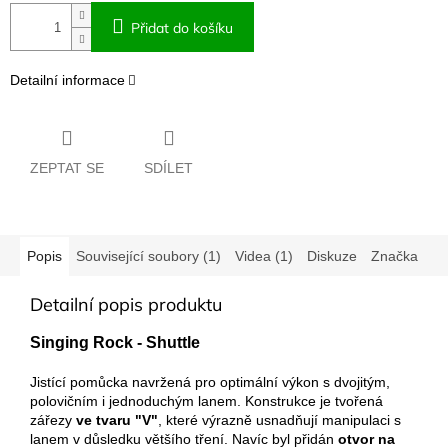
Přidat do košíku
Detailní informace
ZEPTAT SE
SDÍLET
Popis
Související soubory (1)
Videa (1)
Diskuze
Značka
Detailní popis produktu
Singing Rock - Shuttle
Jistící pomůcka navržená pro optimální výkon s dvojitým,
polovičním i jednoduchým lanem. Konstrukce je tvořená
zářezy
ve tvaru "V"
, které výrazně usnadňují manipulaci s
lanem v důsledku většího tření. Navíc byl přidán
otvor na