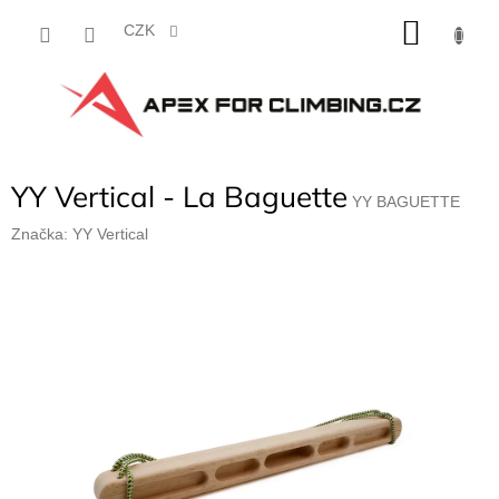
Přejít
NÁKU
na
CZK
obsah
KOŠÍK
YY Vertical - La Baguette
YY BAGUETTE
Značka:
YY Vertical