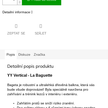
Detailní informace
ZEPTAT SE
SDÍLET
Popis
Diskuze
Značka
Detailní popis produktu
YY Vertical - La Baguette
Bageta je robustní a ultralehká dřevěná balkna, která vás
bude všude doprovázet! Byla speciálně navržena pro
zahřívání a trénink lezců v interiéru i exteriéru.
Zahřátím prstů se sníží riziko zranění.
Dva režimy sklonu s 6 různými typy úchopu snadno