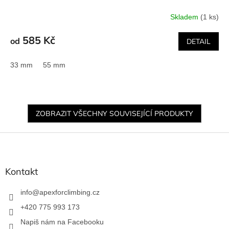
Skladem
(1 ks)
585 Kč
od
DETAIL
33 mm
55 mm
ZOBRAZIT VŠECHNY SOUVISEJÍCÍ PRODUKTY
Z
á
p
a
Kontakt
t
í
info
@
apexforclimbing.cz
+420 775 993 173
Napiš nám na Facebooku