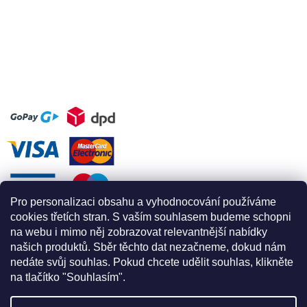
Pro personalizaci obsahu a vyhodnocování používáme
cookies třetích stran. S vaším souhlasem budeme schopni
na webu i mimo něj zobrazovat relevantnější nabídky
našich produktů. Sběr těchto dat nezačneme, dokud nám
nedáte svůj souhlas. Pokud chcete udělit souhlas, klikněte
na tlačítko "Souhlasím".