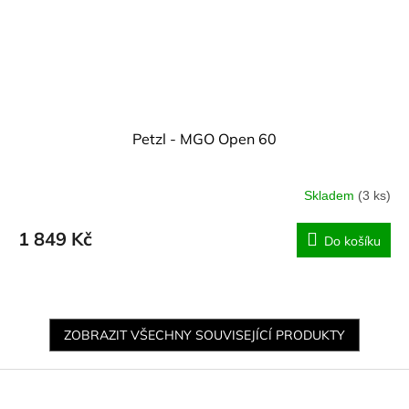
Petzl - MGO Open 60
Skladem
(3 ks)
1 849 Kč
Do košíku
ZOBRAZIT VŠECHNY SOUVISEJÍCÍ PRODUKTY
Z
á