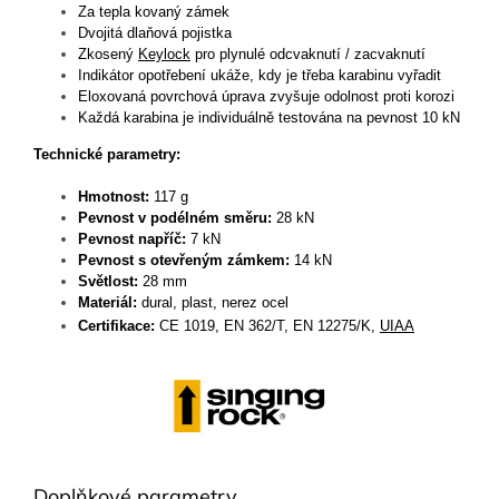
Za tepla kovaný zámek
Dvojitá dlaňová pojistka
Zkosený
Keylock
pro plynulé odcvaknutí / zacvaknutí
Indikátor opotřebení ukáže, kdy je třeba karabinu vyřadit
Eloxovaná povrchová úprava zvyšuje odolnost proti korozi
Každá karabina je individuálně testována na pevnost 10 kN
Technické parametry:
Hmotnost:
117 g
Pevnost v podélném směru:
28 kN
Pevnost napříč:
7 kN
Pevnost s otevřeným zámkem:
14 kN
Světlost:
28 mm
Materiál:
dural, plast, nerez ocel
Certifikace:
CE
1019,
EN 362/T,
EN 12275/K,
UIAA
Doplňkové parametry