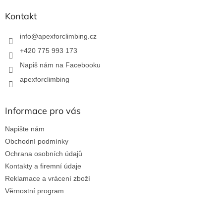
p
a
Kontakt
t
í
info
@
apexforclimbing.cz
+420 775 993 173
Napiš nám na Facebooku
apexforclimbing
Informace pro vás
Napište nám
Obchodní podmínky
Ochrana osobních údajů
Kontakty a firemní údaje
Reklamace a vrácení zboží
Věrnostní program