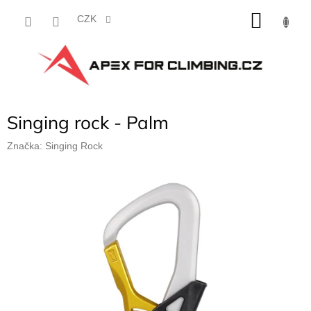
Přejít
NÁKU
na
CZK
obsah
KOŠÍK
Singing rock - Palm
Značka:
Singing Rock