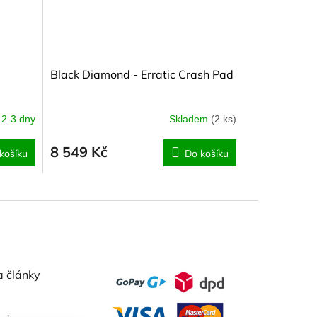
Black Diamond - Erratic Crash Pad
2-3 dny
Skladem
(2 ks)
8 549 Kč
košíku
Do košíku
a články