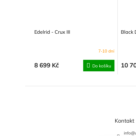
Edelrid - Crux III
Black
7-10 dní
8 699 Kč
10 7
Do košíku
Z
á
p
a
t
Kontakt
í
info
@