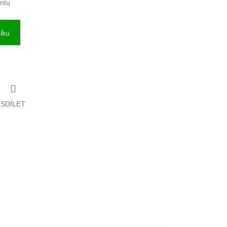
antu
íku
SDÍLET