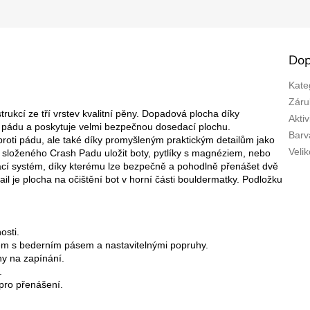
Dop
Kate
Záru
rukcí ze tří vrstev kvalitní pěny. Dopadová plocha díky
Aktiv
z pádu a poskytuje velmi bezpečnou dosedací plochu.
Barv
roti pádu, ale také díky promyšleným praktickým detailům jako
Velik
o složeného Crash Padu uložit boty, pytlíky s magnéziem, nebo
ací systém, díky kterému lze bezpečně a pohodlně přenášet dvě
il je plocha na očištění bot v horní části bouldermatky. Podložku
osti.
ém s bederním pásem a nastavitelnými popruhy.
y na zapínání.
.
pro přenášení.