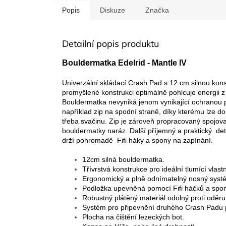
Popis
Diskuze
Značka
Detailní popis produktu
Bouldermatka Edelrid - Mantle IV
Univerzální skládací Crash Pad s 12 cm silnou konst
promyšlené konstrukci optimálně pohlcuje energii 
Bouldermatka nevyniká jenom vynikající ochranou p
například zip na spodní straně, díky kterému lze d
třeba svačinu. Zip je zároveň propracovaný spojov
bouldermatky naráz. Další příjemný a praktický deta
drží pohromadě Fifi háky a spony na zapínání.
12cm silná bouldermatka.
Třívrstvá konstrukce pro ideální tlumící vlastn
Ergonomický a plně odnímatelný nosný syst
Podložka upevněná pomocí Fifi háčků a spon
Robustný plátěný materiál odolný proti oděru
Systém pro připevnění druhého Crash Padu 
Plocha na čištění lezeckých bot.