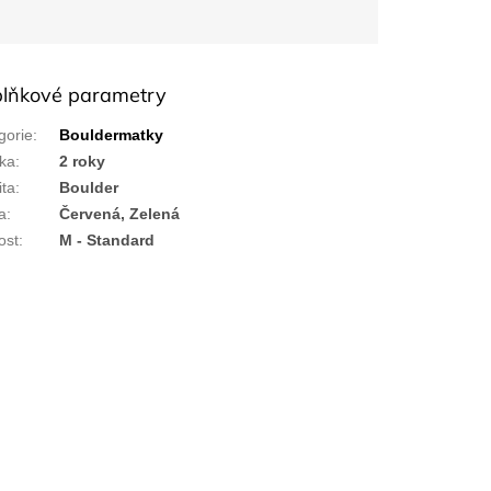
lňkové parametry
gorie
:
Bouldermatky
ka
:
2 roky
ita
:
Boulder
a
:
Červená, Zelená
ost
:
M - Standard