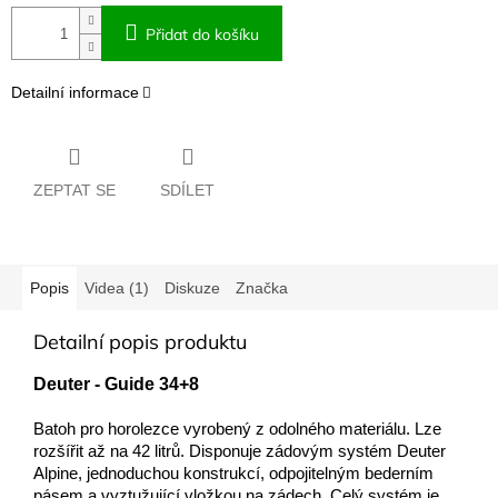
Přidat do košíku
Detailní informace
ZEPTAT SE
SDÍLET
Popis
Videa (1)
Diskuze
Značka
Detailní popis produktu
Deuter - Guide 34+8
Batoh pro horolezce vyrobený z odolného materiálu. Lze
rozšířit až na 42 litrů. Disponuje zádovým systém Deuter
Alpine, jednoduchou konstrukcí, odpojitelným bederním
pásem a vyztužující vložkou na zádech. Celý systém je