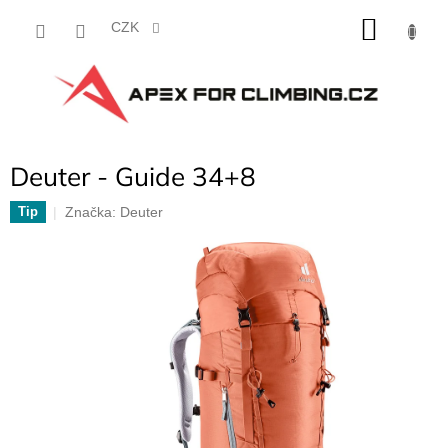
Přejít
NÁKU
na
CZK
obsah
KOŠÍK
Deuter - Guide 34+8
Značka:
Deuter
Tip