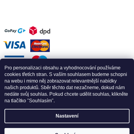
Pro personalizaci obsahu a vyhodnocování používáme
cookies třetích stran. S vaším souhlasem budeme schopni
na webu i mimo něj zobrazovat relevantnější nabídky
našich produktů. Sběr těchto dat nezačneme, dokud nám
nedáte svůj souhlas. Pokud chcete udělit souhlas, klikněte
na tlačítko "Souhlasím".
Nastavení
Vytvořil Shoptet