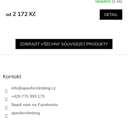
Skladem
(1 ks)
2 172 Kč
od
DETAIL
ZOBRAZIT VŠECHNY SOUVISEJÍCÍ PRODUKTY
Z
á
p
a
Kontakt
t
í
info
@
apexforclimbing.cz
+420 775 993 173
Napiš nám na Facebooku
apexforclimbing