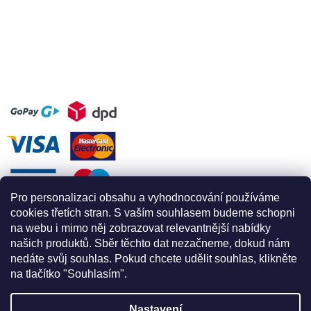
Pro personalizaci obsahu a vyhodnocování používáme
cookies třetích stran. S vaším souhlasem budeme schopni
na webu i mimo něj zobrazovat relevantnější nabídky
našich produktů. Sběr těchto dat nezačneme, dokud nám
nedáte svůj souhlas. Pokud chcete udělit souhlas, klikněte
na tlačítko "Souhlasím".
Nastavení