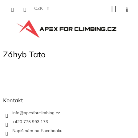
Přejít
NÁKU
na
CZK
obsah
KOŠÍK
Záhyb Tato
Z
á
p
a
Kontakt
t
í
info
@
apexforclimbing.cz
+420 775 993 173
Napiš nám na Facebooku