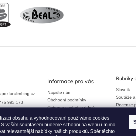
Rubriky 
Informace pro vás
Slovník
Napište nám
apexforclimbing.cz
Soutěže a
Obchodní podmínky
775 993 173
Recenze p
Ochrana osobních údajů
 nám na Facebook
Kontakty a firemní údaje
lizaci obsahu a vyhodnocování používáme cookies
S
Reklamace a vrácení zboží
an. S vaším souhlasem budeme schopni na webu i mimo
rclimbing
Věrnostní program
at relevantnější nabídky našich produktů. Sběr těchto