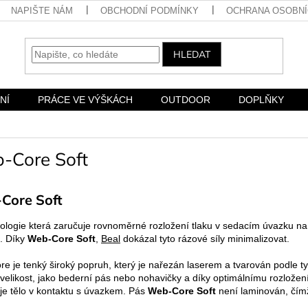
NAPIŠTE NÁM
OBCHODNÍ PODMÍNKY
OCHRANA OSOBNÍ
HLEDAT
NÍ
PRÁCE VE VÝŠKÁCH
OUTDOOR
DOPLŇKY
-Core Soft
Core Soft
nologie která zaručuje rovnoměrné rozložení tlaku v sedacím úvazku na
í. Díky
Web-Core Soft
,
Beal
dokázal tyto rázové síly minimalizovat.
e je tenký široký popruh, který je nařezán laserem a tvarován podle 
 velikost, jako bederní pás nebo nohavičky a díky optimálnímu rozlože
 je tělo v kontaktu s úvazkem. Pás
Web-Core Soft
není laminován, čímž