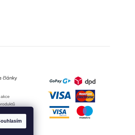
a články
 akce
roduktů
ouhlasím