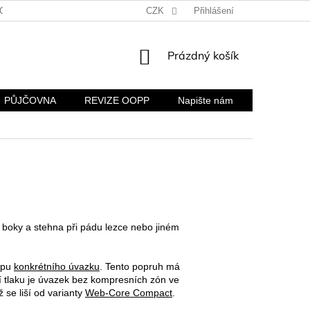
CH ÚDAJŮ
KONTAKTY A FIREMNÍ ÚDAJE
CZK
Přihlášení
REKLAMACE A VR
NÁKUPNÍ
Prázdný košík
KOŠÍK
PŮJČOVNA
REVIZE OOPP
Napište nám
 boky a stehna při pádu lezce nebo jiném
typu
konkrétního úvazku
. Tento popruh má
ní tlaku je úvazek bez kompresních zón ve
 se liší od varianty
Web-Core Compact
.