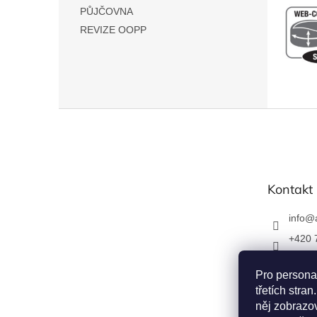
n
PŮJČOVNA
e
REVIZE OOPP
l
Z
á
p
a
t
Kontakt
í
info
@
+420 
Napiš
u
Pro persona
třetích str
apexfo
něj zobrazov