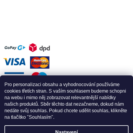
Pro personalizaci obsahu a vyhodnocování používáme
cookies třetích stran. S vaším souhlasem budeme schopni
na webu i mimo něj zobrazovat relevantnější nabídky
našich produktů. Sběr těchto dat nezačneme, dokud nám
nedáte svůj souhlas. Pokud chcete udělit souhlas, klikněte
na tlačítko "Souhlasím".
Nastavení