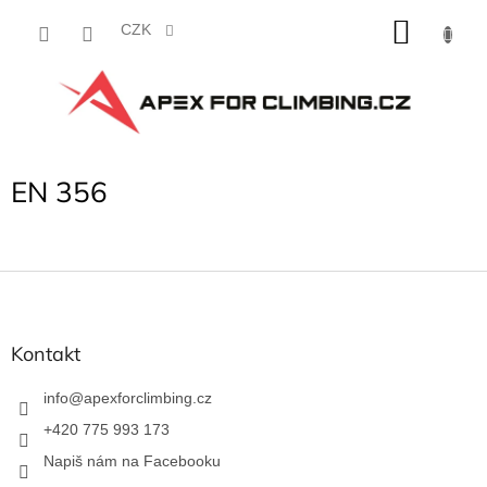
Přejít
NÁKU
na
CZK
obsah
KOŠÍK
EN 356
Z
á
p
a
Kontakt
t
í
info
@
apexforclimbing.cz
+420 775 993 173
Napiš nám na Facebooku