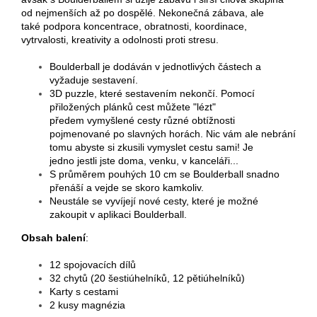
od nejmenších až po dospělé. Nekonečná zábava, ale
také podpora koncentrace, obratnosti, koordinace,
vytrvalosti, kreativity a odolnosti proti stresu.
Boulderball je dodáván v jednotlivých částech a
vyžaduje sestavení.
3D puzzle, které sestavením nekončí. Pomocí
přiložených plánků cest můžete "lézt"
předem vymyšlené cesty různé obtížnosti
pojmenované po slavných horách. Nic vám ale nebrání
tomu abyste si zkusili vymyslet cestu sami! Je
jedno jestli jste doma, venku, v kanceláři...
S průměrem pouhých 10 cm se Boulderball snadno
přenáší a vejde se skoro kamkoliv.
Neustále se vyvíjejí nové cesty, které je možné
zakoupit v aplikaci Boulderball.
Obsah balení
:
12 spojovacích dílů
32 chytů (20 šestiúhelníků, 12 pětiúhelníků)
Karty s cestami
2 kusy magnézia