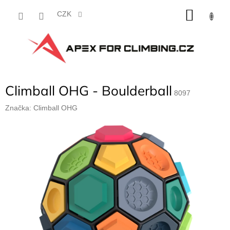
Přejít
NÁKU
na
CZK
obsah
KOŠÍK
Climball OHG - Boulderball
8097
Značka:
Climball OHG