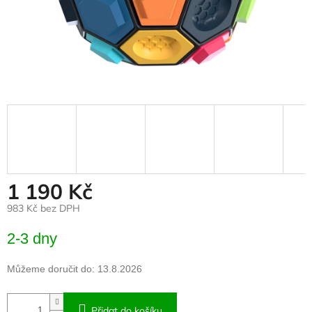
1 190 Kč
983 Kč bez DPH
Měrná
2-3 dny
cena:
Můžeme doručit do:
13.8.2026
Přidat do košíku