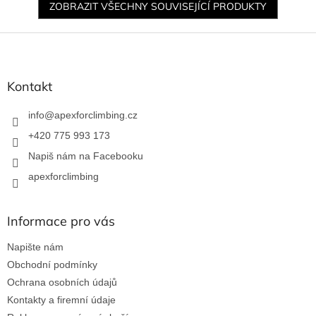
ZOBRAZIT VŠECHNY SOUVISEJÍCÍ PRODUKTY
Z
á
p
a
Kontakt
t
í
info
@
apexforclimbing.cz
+420 775 993 173
Napiš nám na Facebooku
apexforclimbing
Informace pro vás
Napište nám
Obchodní podmínky
Ochrana osobních údajů
Kontakty a firemní údaje