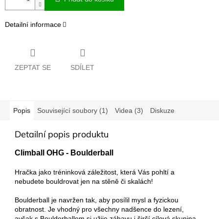
Detailní informace
ZEPTAT SE
SDÍLET
Popis
Související soubory (1)
Videa (3)
Diskuze
Detailní popis produktu
Climball OHG - Boulderball
Hračka jako tréninková záležitost, která Vás pohltí a
nebudete bouldrovat jen na stěně či skalách!
Boulderball je navržen tak, aby posílil mysl a fyzickou
obratnost. Je vhodný pro všechny nadšence do lezení,
avšak s Boulderballem si užije zábavu i širší cílová skupina