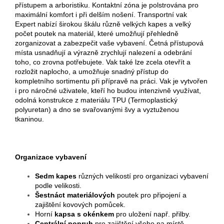
přístupem a arboristiku. Kontaktní zóna je polstrována pro
maximální komfort i při delším nošení. Transportní vak
Expert nabízí širokou škálu různě velkých kapes a velký
počet poutek na materiál, které umožňují přehledně
zorganizovat a zabezpečit vaše vybavení. Četná přístupová
místa usnadňují a výrazně zrychlují nalezení a odebrání
toho, co zrovna potřebujete. Vak také lze zcela otevřít a
rozložit naplocho, a umožňuje snadný přístup do
kompletního sortimentu při přípravě na práci. Vak je vytvořen
i pro náročné uživatele, kteří ho budou intenzivně využívat,
odolná konstrukce z materiálu TPU (Termoplastický
polyuretan) a dno se svařovanými švy a vyztuženou
tkaninou.
Organizace vybavení
Sedm kapes
různých velikostí pro organizaci vybavení
podle velikosti.
Šestnáct materiálových
poutek pro připojení a
zajištění kovových pomůcek.
Horní
kapsa s okénkem
pro uložení např. přilby.
Centrální popruh
pro zajištění všeho na místě.