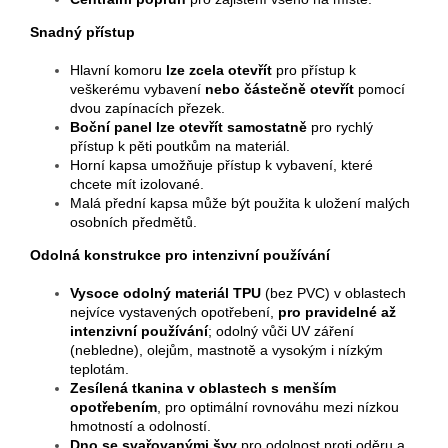
Snadný přístup
Hlavní komoru
lze zcela otevřít
pro přístup k
veškerému vybavení
nebo částečně otevřít
pomocí
dvou zapínacích přezek.
Boční panel lze otevřít samostatně
pro rychlý
přístup k pěti poutkům na materiál.
Horní kapsa umožňuje přístup k vybavení, které
chcete mít izolované.
Malá přední kapsa může být použita k uložení malých
osobních předmětů.
Odolná konstrukce pro intenzivní používání
Vysoce odolný materiál TPU
(bez PVC) v oblastech
nejvíce vystavených opotřebení,
pro pravidelné až
intenzivní používání
; odolný vůči UV záření
(nebledne), olejům, mastnotě a vysokým i nízkým
teplotám.
Zesílená tkanina v oblastech s menším
opotřebením
, pro optimální rovnováhu mezi nízkou
hmotností a odolností.
Dno se svařovanými švy
pro odolnost proti oděru a