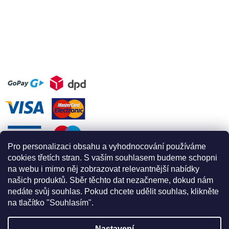
Pro personalizaci obsahu a vyhodnocování používáme
cookies třetích stran. S vaším souhlasem budeme schopni
na webu i mimo něj zobrazovat relevantnější nabídky
našich produktů. Sběr těchto dat nezačneme, dokud nám
nedáte svůj souhlas. Pokud chcete udělit souhlas, klikněte
na tlačítko "Souhlasím".
Nastavení