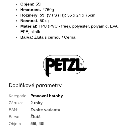
Objem:
55l
Hmotnost:
2760g
Rozměry 55l (V / Š / H):
35 x 24 x 75cm
Nosnost:
50kg
Materiál:
TPU (PVC - free), polyester, polyamid, EVA,
EPE, hliník
Barva:
Žlutá s černou / Černá
Doplňkové parametry
Kategorie
:
Pracovní batohy
Záruka
:
2 roky
EAN
:
Zvolte variantu
Barva
:
Žlutá
Objem
:
55l, 40l