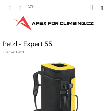
Přejít
NÁKU
na
CZK
obsah
KOŠÍK
Petzl - Expert 55
Značka:
Petzl