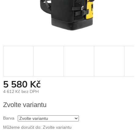
5 580 Kč
4 612 Kč bez DPH
Měrná
Zvolte variantu
cena:
Barva
Můžeme doručit do:
Zvolte variantu