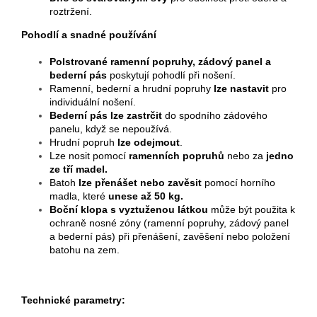
roztržení.
Pohodlí a snadné používání
Polstrované ramenní popruhy, zádový panel a
bederní pás
poskytují pohodlí při nošení.
Ramenní, bederní a hrudní popruhy
lze nastavit
pro
individuální nošení.
Bederní pás lze zastrčit
do spodního zádového
panelu, když se nepoužívá.
Hrudní popruh
lze odejmout
.
Lze nosit pomocí
ramenních popruhů
nebo za
jedno
ze tří madel.
Batoh
lze přenášet nebo zavěsit
pomocí horního
madla, které
unese až 50 kg.
Boční klopa s vyztuženou látkou
může být použita k
ochraně nosné zóny (ramenní popruhy, zádový panel
a bederní pás) při přenášení, zavěšení nebo položení
batohu na zem.
Technické parametry: