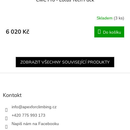
Skladem
(3 ks)
6 020 Kč
Do košíku
ZOBRAZIT VŠECHNY SOUVISEJÍCÍ PRODUKTY
Z
á
p
a
Kontakt
t
í
info
@
apexforclimbing.cz
+420 775 993 173
Napiš nám na Facebooku