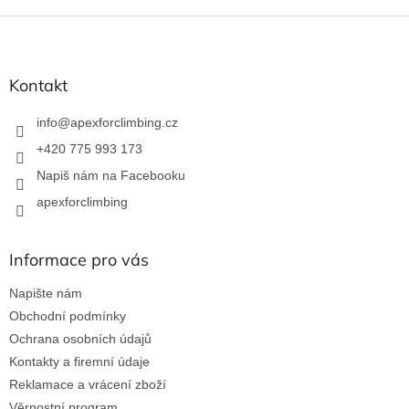
Z
á
p
a
Kontakt
t
í
info
@
apexforclimbing.cz
+420 775 993 173
Napiš nám na Facebooku
apexforclimbing
Informace pro vás
Napište nám
Obchodní podmínky
Ochrana osobních údajů
Kontakty a firemní údaje
Reklamace a vrácení zboží
Věrnostní program