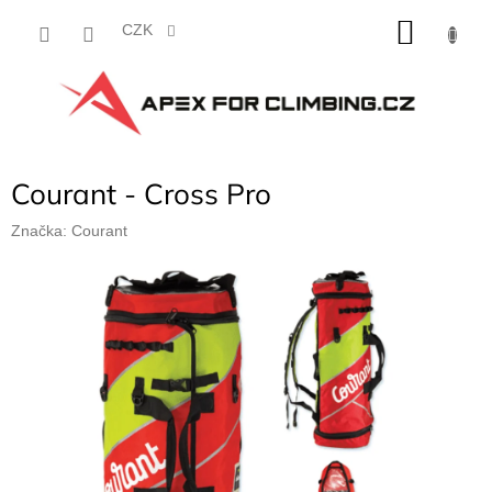
Přejít
NÁKU
na
CZK
obsah
KOŠÍK
Courant - Cross Pro
Značka:
Courant