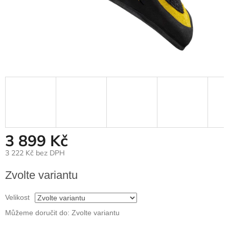
3 899 Kč
3 222 Kč bez DPH
Měrná
Zvolte variantu
cena:
Velikost
Můžeme doručit do:
Zvolte variantu