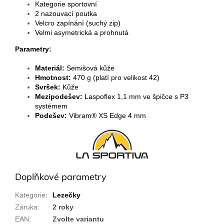
Kategorie sportovní
2 nazouvací poutka
Velcro zapínání (suchý zip)
Velmi asymetrická a prohnutá
Parametry:
Materiál:
Semišová kůže
Hmotnost:
470 g (platí pro velikost 42)
Svršek:
Kůže
Mezipodešev:
Laspoflex 1,1 mm ve špičce s P3
systémem
Podešev:
Vibram® XS Edge 4 mm
Doplňkové parametry
Kategorie
:
Lezečky
Záruka
:
2 roky
EAN
:
Zvolte variantu