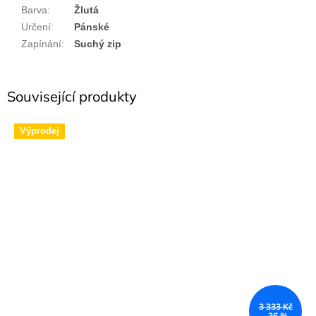
Barva
:
Žlutá
Určení
:
Pánské
Zapínání
:
Suchý zip
Související produkty
Výprodej
3 333 Kč
–36 %