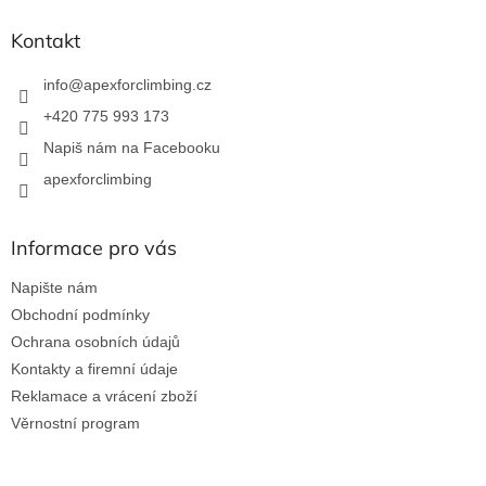
p
a
Kontakt
t
í
info
@
apexforclimbing.cz
+420 775 993 173
Napiš nám na Facebooku
apexforclimbing
Informace pro vás
Napište nám
Obchodní podmínky
Ochrana osobních údajů
Kontakty a firemní údaje
Reklamace a vrácení zboží
Věrnostní program