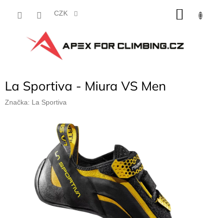
Přejít
NÁKU
na
CZK
obsah
KOŠÍK
La Sportiva - Miura VS Men
Značka:
La Sportiva