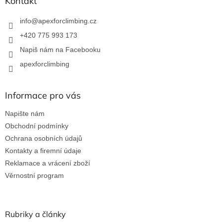
a
Kontakt
t
í
info
@
apexforclimbing.cz
+420 775 993 173
Napiš nám na Facebooku
apexforclimbing
Informace pro vás
Napište nám
Obchodní podmínky
Ochrana osobních údajů
Kontakty a firemní údaje
Reklamace a vrácení zboží
Věrnostní program
Rubriky a články