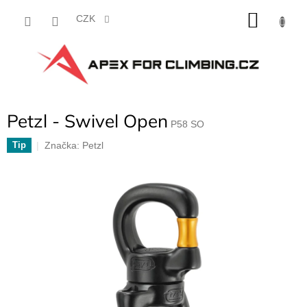
Přejít
NÁKU
na
CZK
obsah
KOŠÍK
Petzl - Swivel Open
P58 SO
Značka:
Petzl
Tip