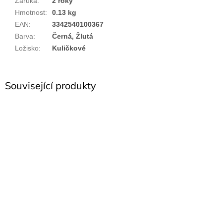
Záruka
:
2 roky
Hmotnost
:
0.13 kg
EAN
:
3342540100367
Barva
:
Černá, Žlutá
Ložisko
:
Kuličkové
Související produkty