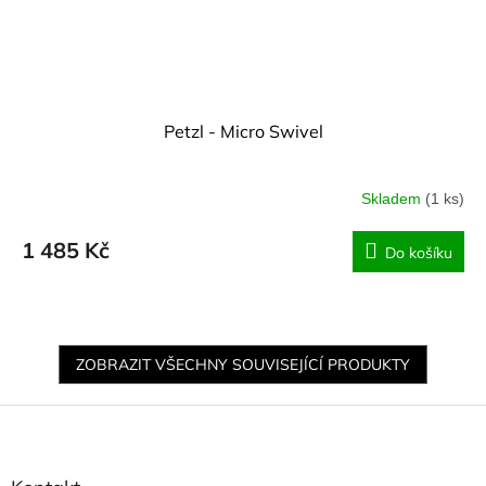
Petzl - Micro Swivel
Skladem
(1 ks)
1 485 Kč
Do košíku
ZOBRAZIT VŠECHNY SOUVISEJÍCÍ PRODUKTY
Z
á
p