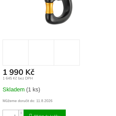
1 990 Kč
1 645 Kč bez DPH
Měrná
Skladem
(1 ks)
cena:
Můžeme doručit do:
11.8.2026