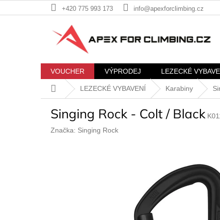
Přejít
+420 775 993 173
info@apexforclimbing.cz
na
obsah
VOUCHER
VÝPRODEJ
LEZECKÉ VYBAVE
Domů
LEZECKÉ VYBAVENÍ
Karabiny
Si
Singing Rock - Colt / Black
K01
Značka:
Singing Rock