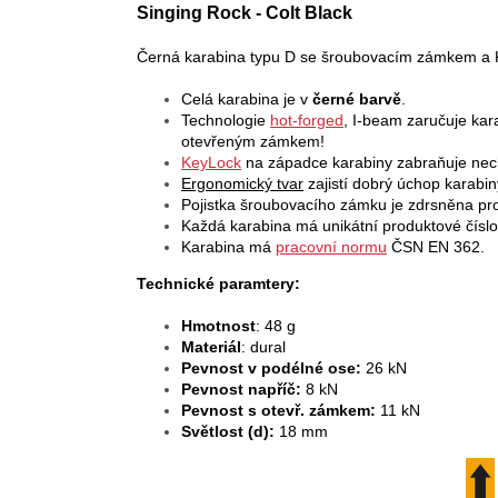
Singing Rock - Colt Black
Černá karabina typu D se šroubovacím zámkem a Key
Celá karabina je v
černé barvě
.
Technologie
hot-forged
, I-beam zaručuje kar
otevřeným zámkem!
KeyLock
na západce karabiny zabraňuje nec
Ergonomický tvar
zajistí dobrý úchop karabin
Pojistka šroubovacího zámku je zdrsněna pro
Každá karabina má unikátní produktové číslo 
Karabina má
pracovní normu
ČSN EN 362.
Technické paramtery:
Hmotnost
: 48 g
Materiál
: dural
Pevnost v podélné ose:
26 kN
Pevnost napříč:
8 kN
Pevnost s otevř. zámkem:
11 kN
Světlost (d):
18 mm