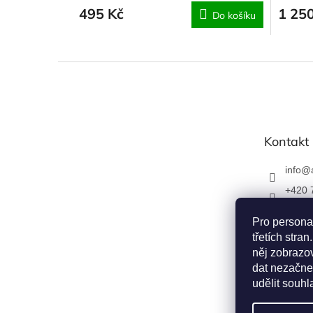
495 Kč
1 25
Do košíku
Z
á
p
a
t
Kontakt
í
info
@
+420 
Napiš
Pro persona
u
třetích str
apexfo
něj zobrazov
dat nezačne
udělit souhl