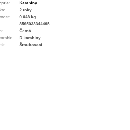
gorie
:
Karabiny
ka
:
2 roky
nost
:
0.048 kg
:
8595033344495
a
:
Černá
karabin
:
D karabiny
ek
:
Šroubovací