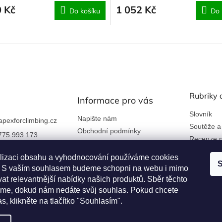
0 Kč
1 052 Kč
Do košíku
Do 
Rubriky 
Informace pro vás
Slovník
Napište nám
apexforclimbing.cz
Soutěže a
Obchodní podmínky
775 993 173
Recenze p
Ochrana osobních údajů
 nám na Facebook
Kontakty a firemní údaje
lizaci obsahu a vyhodnocování používáme cookies
S
an. S vaším souhlasem budeme schopni na webu i mimo
Reklamace a vrácení zboží
rclimbing
at relevantnější nabídky našich produktů. Sběr těchto
Věrnostní program
me, dokud nám nedáte svůj souhlas. Pokud chcete
as, klikněte na tlačítko "Souhlasím".