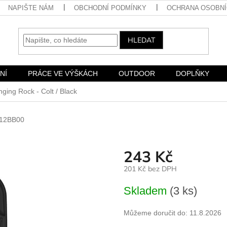
NAPIŠTE NÁM
OBCHODNÍ PODMÍNKY
OCHRANA OSOBNÍ
HLEDAT
NÍ
PRÁCE VE VÝŠKÁCH
OUTDOOR
DOPLŇKY
nging Rock - Colt / Black
12BB00
243 Kč
201 Kč bez DPH
Měrná
Skladem
(3 ks)
cena:
Můžeme doručit do:
11.8.2026