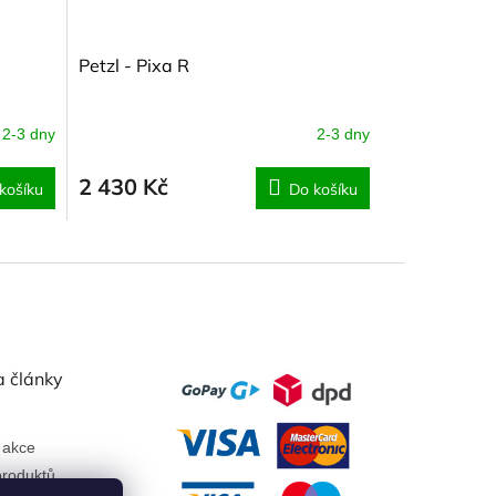
Petzl - Pixa R
2-3 dny
2-3 dny
2 430 Kč
košíku
Do košíku
a články
 akce
roduktů