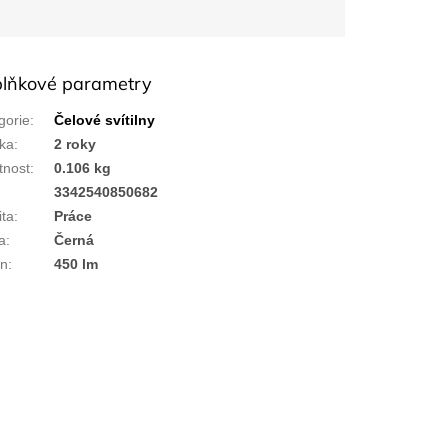
lňkové parametry
gorie
:
Čelové svítilny
ka
:
2 roky
nost
:
0.106 kg
:
3342540850682
ita
:
Práce
a
:
Černá
on
:
450 lm