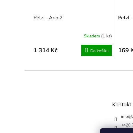
Petzl - Aria 2
Petzl 
Skladem
(1 ks)
1 314 Kč
169 
Do košíku
Z
á
p
a
t
Kontakt
í
info
@
+420 