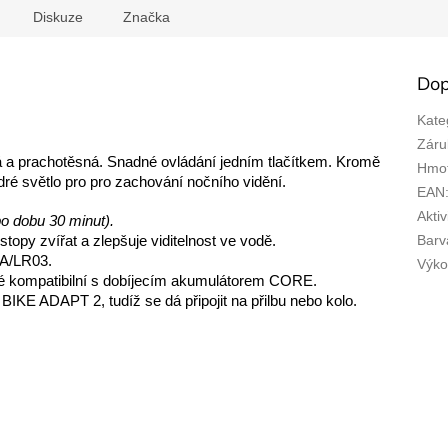
Diskuze
Značka
Dop
Kate
Záru
á a prachotěsná. Snadné ovládání jedním tlačítkem. Kromě
Hmot
ré světlo pro pro zachování nočního vidění.
EAN
Aktiv
o dobu 30 minut).
Barv
topy zvířat a zlepšuje viditelnost ve vodě.
AA/LR03.
Výk
 kompatibilní s dobíjecím akumulátorem CORE.
KE ADAPT 2, tudíž se dá připojit na přilbu nebo kolo.