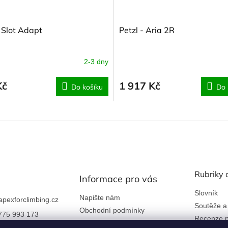
- Slot Adapt
Petzl - Aria 2R
2-3 dny
Kč
1 917 Kč
Do košíku
Do 
Rubriky 
Informace pro vás
Slovník
Napište nám
apexforclimbing.cz
Soutěže a
Obchodní podmínky
775 993 173
Recenze p
Ochrana osobních údajů