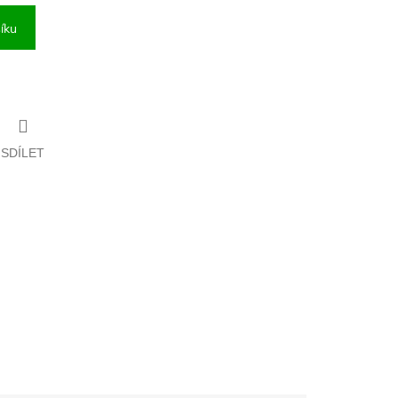
íku
SDÍLET