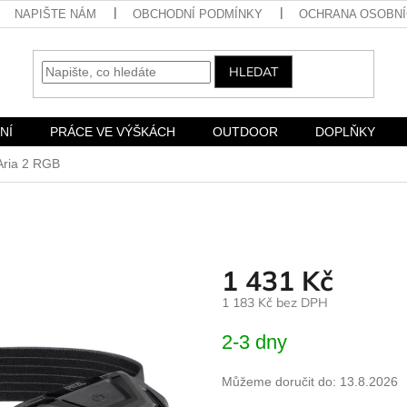
NAPIŠTE NÁM
OBCHODNÍ PODMÍNKY
OCHRANA OSOBNÍ
HLEDAT
NÍ
PRÁCE VE VÝŠKÁCH
OUTDOOR
DOPLŇKY
 Aria 2 RGB
1 431 Kč
1 183 Kč bez DPH
Měrná
2-3 dny
cena:
Můžeme doručit do:
13.8.2026