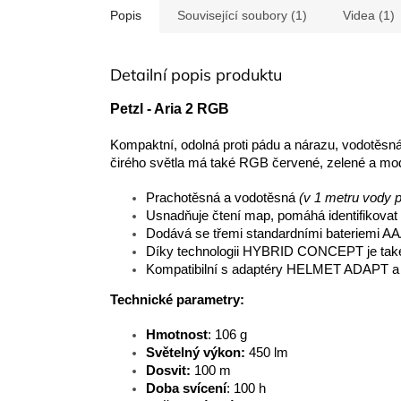
Popis
Související soubory (1)
Videa (1)
Detailní popis produktu
Petzl - Aria 2 RGB
Kompaktní, odolná proti pádu a nárazu, vodotěsn
čirého světla má také RGB červené, zelené a mod
Prachotěsná a vodotěsná
(v 1 metru vody p
Usnadňuje čtení map, pomáhá identifikovat s
Dodává se třemi standardními bateriemi A
Díky technologii HYBRID CONCEPT je také
Kompatibilní s adaptéry HELMET ADAPT a BI
Technické parametry:
Hmotnost
: 106 g
Světelný výkon:
450 lm
Dosvit:
100 m
Doba svícení
: 100 h