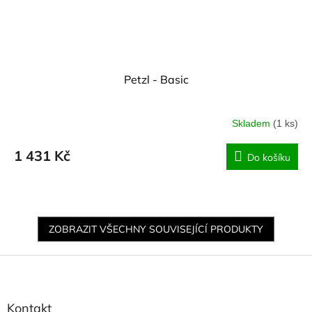
Petzl - Basic
Skladem
(1 ks)
1 431 Kč
Do košíku
ZOBRAZIT VŠECHNY SOUVISEJÍCÍ PRODUKTY
Z
á
p
a
Kontakt