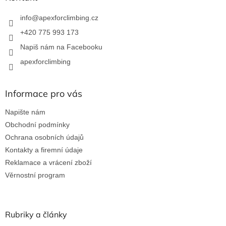
t
í
info
@
apexforclimbing.cz
+420 775 993 173
Napiš nám na Facebooku
apexforclimbing
Informace pro vás
Napište nám
Obchodní podmínky
Ochrana osobních údajů
Kontakty a firemní údaje
Reklamace a vrácení zboží
Věrnostní program
Rubriky a články