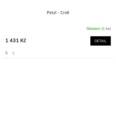
Petzl - Croll
Skladem
(1 ks)
1 431 Kč
DETAIL
S
L