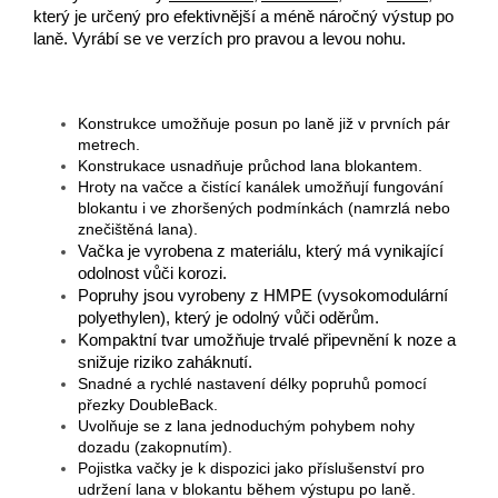
který je určený pro efektivnější a méně náročný výstup po
laně. Vyrábí se ve verzích pro pravou a levou nohu.
Konstrukce umožňuje posun po laně již v prvních pár
metrech.
Konstrukace usnadňuje průchod lana blokantem.
Hroty na vačce a čistící kanálek umožňují fungování
blokantu i ve zhoršených podmínkách (namrzlá nebo
znečištěná lana).
Vačka je vyrobena z materiálu, který má vynikající
odolnost vůči korozi.
Popruhy jsou vyrobeny z HMPE (vysokomodulární
polyethylen), který je odolný vůči oděrům.
Kompaktní tvar umožňuje trvalé připevnění k noze a
snižuje riziko zaháknutí.
Snadné a rychlé nastavení délky popruhů pomocí
přezky DoubleBack.
Uvolňuje se z lana jednoduchým pohybem nohy
dozadu (zakopnutím).
Pojistka vačky je k dispozici jako příslušenství pro
udržení lana v blokantu během výstupu po laně.